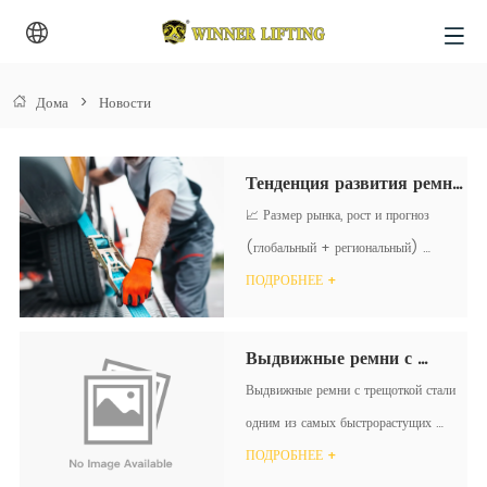
Дома
>
Новости
Тенденция развития ремня 
с трещоткой 
📈 Размер рынка, рост и прогноз 
(WINNERLIFTING)
(глобальный + региональный) 
Согласно недавнему исследованию, 
ПОДРОБНЕЕ +
глобальная  привяжите ремни  рынок, 
который включает в себя ремни с 
Выдвижные ремни с 
трещоткой, был оценен в  453,7 млн 
трещоткой - Восходящие 
Выдвижные ремни с трещоткой стали 
долларов в 2024 году . 
звезды в индустрии 
одним из самых быстрорастущих 
Прогнозируется, что он вырастет...
ремешков с трещоткой
сегментов на мировом рынке 
ПОДРОБНЕЕ +