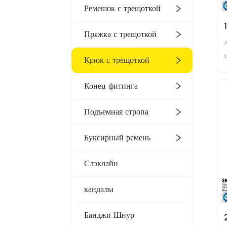
Ремешок с трещоткой
Пряжка с трещоткой
А
х
Крюк с трещоткой
к
с
Конец фитинга
х
м
Подъемная стропа
ф
к
Буксирный ремень
Слэклайн
кандалы
Банджи Шнур