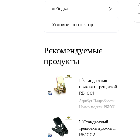
А
лебедка
х
к
Угловой портектор
с
х
м
Рекомендуемые
ф
продукты
к
1 "Стандартная 
пряжка с трещоткой
RB1001
Атрибут Подробности 
Номер модели РБ1001 
Место происхождения 
Чжэцзян, Китай Название 
1 "Стандартный 
бренда 
трещотка пряжка 
ПОБЕДИТЕЛЬНЫЙ 
черный
RB1002
ПОДЪЕМ Сертификация 