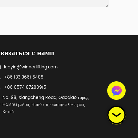
вязаться с нами
leoyin@winnerlifting.com
+86 133 3661 6488
+86 0574 87280915
No.198, Xiangcheng Road, Gaoqiao город,
Haishu район, Нинбо, провинция Чжэцзян,
Китай.