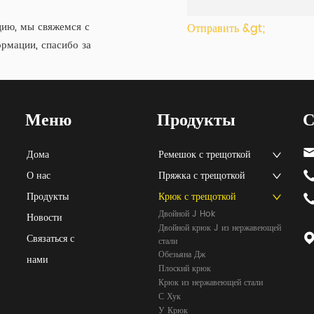
ию, мы свяжемся с
Отправить &gt;
рмации, спасибо за
Меню
Продукты
С
Дома
Ремешок с трещоткой
О нас
Пряжка с трещоткой
Продукты
Крюк с трещоткой
Двойной J Hok
Новости
Двойной крюк J из нержавеющей
Связаться с
стали
Обезьяна Дж
нами
Плоский крюк
Крюк из нержавеющей стали
С Хук
У Крюк