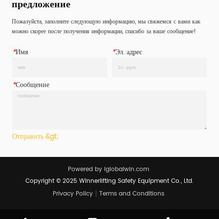
предложение
/ сталь / резина / алюминий 
/ сталь / резина / алюминий 
Предел рабочей нагруз...
Предел рабочей нагруз...
Пожалуйста, заполните следующую информацию, мы свяжемся с вами как
можно скорее после получения информации, спасибо за ваше сообщение!
*
Имя
*
Эл. адрес
*
Сообщение
Отправить &gt;
Powered by iglobalwin.com
Copyright © 2025 Winnerlifting Safety Equipment Co., Ltd.
Privacy Policy
Terms and Conditions