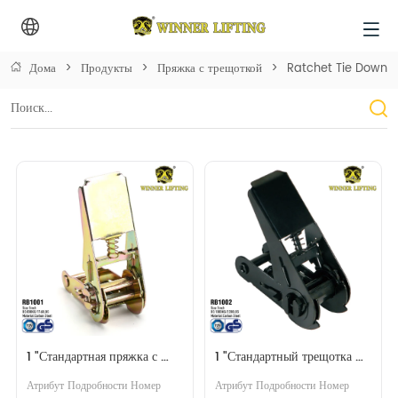
Дома
>
Продукты
>
Пряжка с трещоткой
>
Ratchet Tie Down
1 "Стандартная пряжка с 
1 "Стандартный трещотка 
трещоткой
пряжка черный
Атрибут Подробности Номер 
Атрибут Подробности Номер 