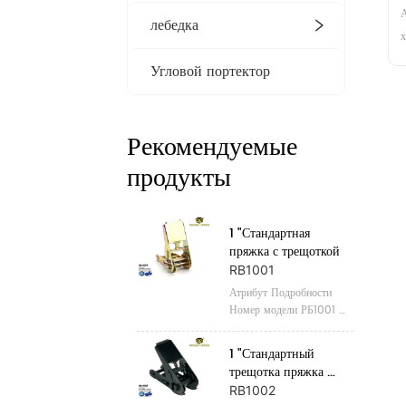
А
лебедка
х
к
Угловой портектор
с
х
м
Рекомендуемые
ф
продукты
к
1 "Стандартная 
пряжка с трещоткой
RB1001
Атрибут Подробности 
Номер модели РБ1001 
Место происхождения 
Чжэцзян, Китай Название 
1 "Стандартный 
бренда 
трещотка пряжка 
ПОБЕДИТЕЛЬНЫЙ 
черный
RB1002
ПОДЪЕМ Сертификация 