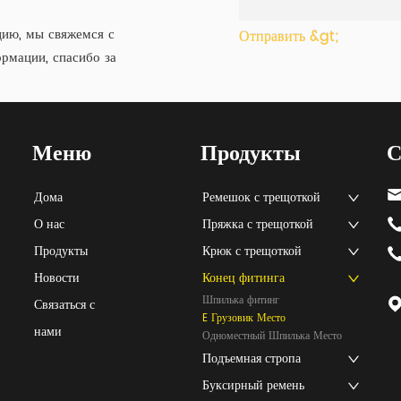
ию, мы свяжемся с
Отправить &gt;
рмации, спасибо за
Меню
Продукты
С
Дома
Ремешок с трещоткой
О нас
Пряжка с трещоткой
Продукты
Крюк с трещоткой
Новости
Конец фитинга
Шпилька фитинг
Связаться с
E Грузовик Место
нами
Одноместный Шпилька Место
Подъемная стропа
Буксирный ремень