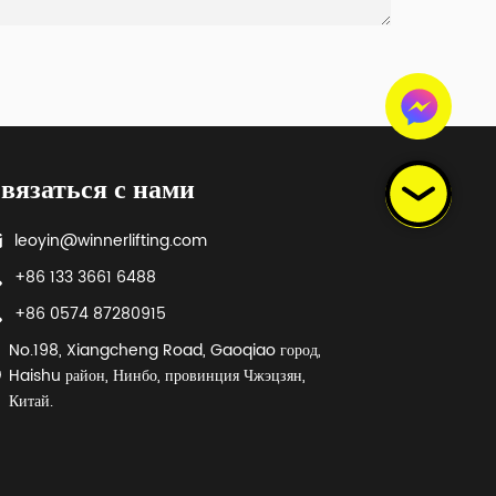
вязаться с нами
leoyin@winnerlifting.com
+86 133 3661 6488
+86 0574 87280915
No.198, Xiangcheng Road, Gaoqiao город,
Haishu район, Нинбо, провинция Чжэцзян,
Китай.