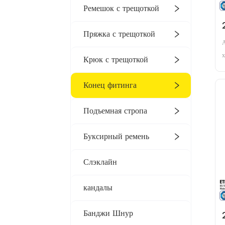
Ремешок с трещоткой
Пряжка с трещоткой
А
х
Крюк с трещоткой
к
с
Конец фитинга
х
м
Подъемная стропа
ф
к
Буксирный ремень
Слэклайн
кандалы
Банджи Шнур