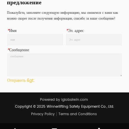
предложение
значение для крепления г...
значение для крепления г...
Пожалуйста, заполните следующую информацию, мы свяжемся с вами как
можно скорее после получения информации, спасибо за ваше сообщение!
*
Имя
*
Эл. адрес
*
Сообщение
Отправить &gt;
Powered by iglobalwin.com
Copyright © 2025 Winnerlifting Safety Equipment Co., Ltd.
Privacy Policy
Terms and Conditions