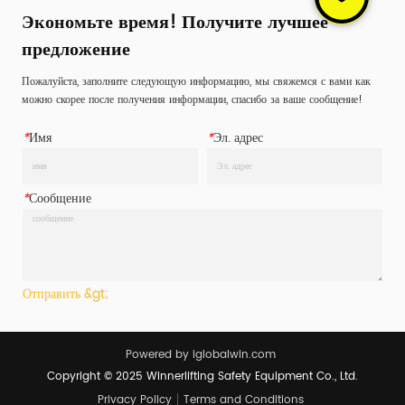
храповика, крюки и концевые 
Экономьте время! Получите лучшее
фитинги и имеют решающее 
предложение
значение для крепления г...
Пожалуйста, заполните следующую информацию, мы свяжемся с вами как
можно скорее после получения информации, спасибо за ваше сообщение!
*
Имя
*
Эл. адрес
*
Сообщение
Отправить &gt;
Powered by iglobalwin.com
Copyright © 2025 Winnerlifting Safety Equipment Co., Ltd.
Privacy Policy
Terms and Conditions